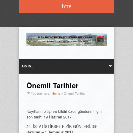
İYTE
Go to...
Önemli Tarihler
You are here:
Home
»
Önemli Tarihler
Kayıtların bitişi ve bildiri özeti gönderimi için
son tarih: 19 Haziran 2017
24. İSTATİSTİKSEL FİZİK GÜNLERİ:
29
Haziran – 1 Temmuz 2017