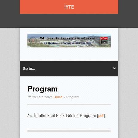
İYTE
Go to...
Program
You are here:
Home
»
Program
24. İstatistiksel Fizik Günleri Programı [
pdf
]